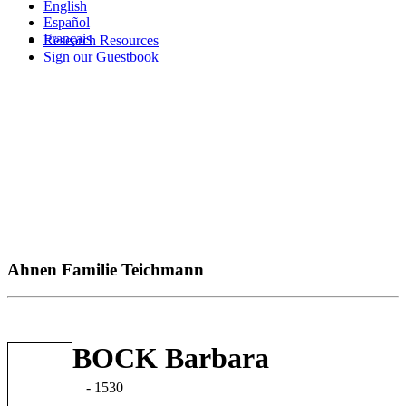
English
Español
Français
Research Resources
Sign our Guestbook
Ahnen Familie Teichmann
BOCK Barbara
- 1530