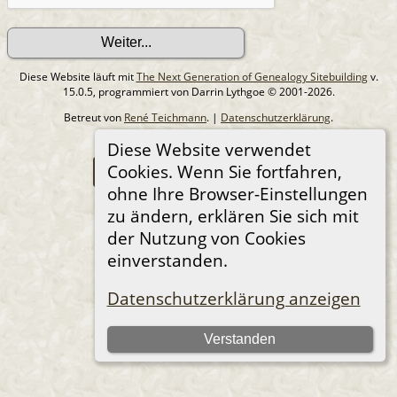
Diese Website läuft mit
The Next Generation of Genealogy Sitebuilding
v.
15.0.5, programmiert von Darrin Lythgoe © 2001-2026.
Betreut von
René Teichmann
. |
Datenschutzerklärung
.
©2001-2026 by René Teichmann
Diese Website verwendet
Cookies. Wenn Sie fortfahren,
Zur Desktop-Webseite wechseln
ohne Ihre Browser-Einstellungen
zu ändern, erklären Sie sich mit
der Nutzung von Cookies
einverstanden.
Datenschutzerklärung anzeigen
Verstanden