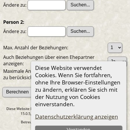
Ändere zu:
Person 2:
Ändere zu:
Max. Anzahl der Beziehungen:
Auch Beziehungen über einen Ehepartner
anzeigen:
Diese Website verwendet
Maximale Anzahl der
Cookies. Wenn Sie fortfahren,
zu berücksichtigenden Generationen:
ohne Ihre Browser-Einstellungen
zu ändern, erklären Sie sich mit
Suche nach anderen Verbindungen
der Nutzung von Cookies
einverstanden.
Diese Website läuft mit
The Next Generation of Genealogy Sitebuilding
v.
15.0.5, programmiert von Darrin Lythgoe © 2001-2026.
Datenschutzerklärung anzeigen
Betreut von
René Teichmann
. |
Datenschutzerklärung
.
Verstanden