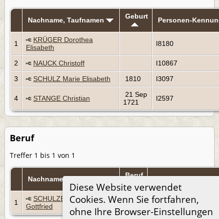
Geburt
Nachname, Taufnamen
Personen-Kennun
KRÜGER Dorothea
1
I8180
Elisabeth
2
NAUCK Christoff
I10867
3
SCHULZ Marie Elisabeth
1810
I3097
21 Sep
4
STANGE Christian
I2597
1721
Beruf
Treffer 1 bis 1 von 1
Beruf
Nachname, Taufnamen
Personen-Kennung
Diese Website verwendet
Cookies. Wenn Sie fortfahren,
SCHULZE Johann
1
1877
I2611
Gottfried
ohne Ihre Browser-Einstellungen