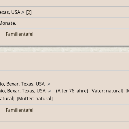
exas, USA
[
2
]
 Monate.
|
Familientafel
io, Bexar, Texas, USA
io, Bexar, Texas, USA
(Alter 76 Jahre) [Vater: natural] [
atural] [Mutter: natural]
|
Familientafel