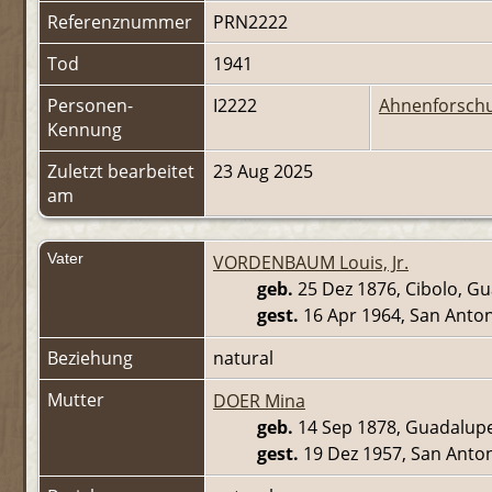
Referenznummer
PRN2222
Tod
1941
Personen-
I2222
Ahnenforsch
Kennung
Zuletzt bearbeitet
23 Aug 2025
am
Vater
VORDENBAUM Louis, Jr.
geb.
25 Dez 1876, Cibolo, G
gest.
16 Apr 1964, San Anton
Beziehung
natural
Mutter
DOER Mina
geb.
14 Sep 1878, Guadalupe
gest.
19 Dez 1957, San Anton