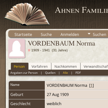
Ahnen Famili
Startseite
Suche
Anmelden
Suchen
VORDENBAUM Norma
1909 - 1941 (31 Jahre)
Person
Vorfahren
Nachkommen
Verwandtschaf
Angaben zur Person
|
Quellen
|
Alle
|
PDF
Name
VORDENBAUM
Norma
[
1
]
Geburt
27 Aug 1909
Geschlecht
weiblich