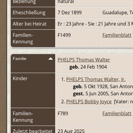
Beziehung
natural
Eheschließung
7 Dez 1899
Guadalupe, T
Alter bei Heirat
Er : 23 Jahre - Sie : 21 Jahre und 3
Familien-
F1499
Familienblatt
Kennung
Familie
PHELPS Thomas Walter
geb.
24 Feb 1904
Kinder
1.
PHELPS Thomas Walter, Jr.
geb.
5 Okt 1928, San Anton
gest.
5 Jun 2005, San Anton
2.
PHELPS Bobby Joyce
[Vater: n
Familien-
F789
Familienblatt
Kennung
Zuletzt bearbeitet
23 Aug 2025