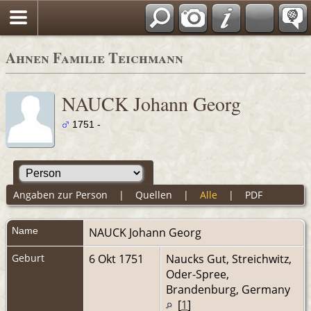
Ahnen Familie Teichmann
NAUCK Johann Georg
1751 -
Angaben zur Person
|
Quellen
|
Alle
|
PDF
Name
NAUCK
Johann Georg
Geburt
6 Okt 1751
Naucks Gut, Streichwitz,
Oder-Spree,
Brandenburg, Germany
[
1
]