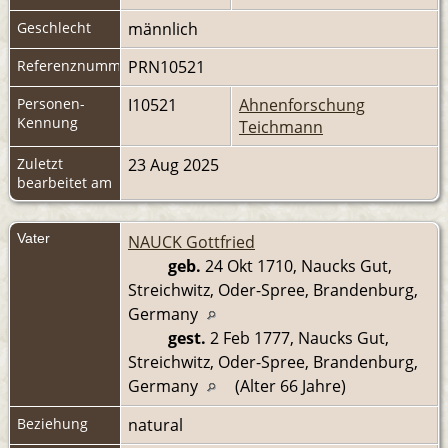
Geschlecht
männlich
Referenznummer
PRN10521
Personen-
I10521
Ahnenforschung
Kennung
Teichmann
Zuletzt
23 Aug 2025
bearbeitet am
Vater
NAUCK Gottfried
geb.
24 Okt 1710, Naucks Gut,
Streichwitz, Oder-Spree, Brandenburg,
Germany
gest.
2 Feb 1777, Naucks Gut,
Streichwitz, Oder-Spree, Brandenburg,
Germany
(Alter 66 Jahre)
Beziehung
natural