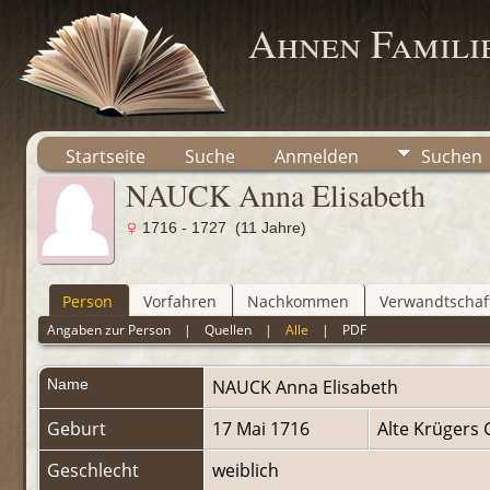
Ahnen Famili
Startseite
Suche
Anmelden
Suchen
NAUCK Anna Elisabeth
1716 - 1727 (11 Jahre)
Person
Vorfahren
Nachkommen
Verwandtschaf
Angaben zur Person
|
Quellen
|
Alle
|
PDF
Name
NAUCK
Anna Elisabeth
Geburt
17 Mai 1716
Alte Krügers
Geschlecht
weiblich