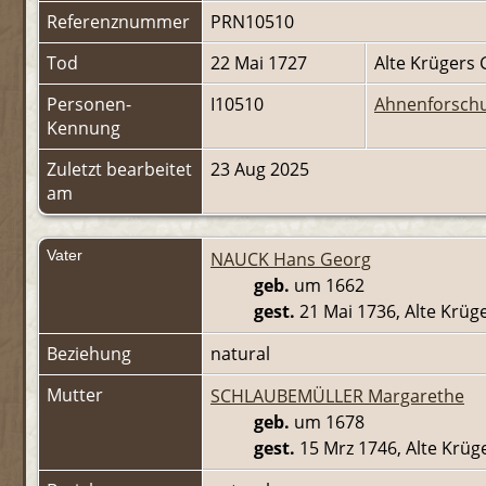
Referenznummer
PRN10510
Tod
22 Mai 1727
Alte Krügers
Personen-
I10510
Ahnenforsch
Kennung
Zuletzt bearbeitet
23 Aug 2025
am
Vater
NAUCK Hans Georg
geb.
um 1662
gest.
21 Mai 1736, Alte Krüg
Beziehung
natural
Mutter
SCHLAUBEMÜLLER Margarethe
geb.
um 1678
gest.
15 Mrz 1746, Alte Krüg