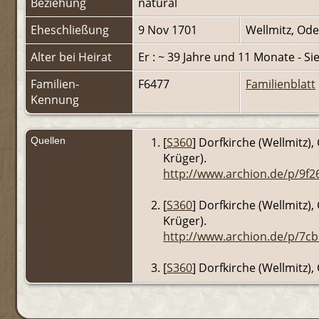
Beziehung
natural
Eheschließung
9 Nov 1701
Wellmitz, Od
Alter bei Heirat
Er : ~ 39 Jahre und 11 Monate - Si
Familien-
F6477
Familienblatt
Kennung
Quellen
[
S360
] Dorfkirche (Wellmitz
Krüger).
http://www.archion.de/p/9f
[
S360
] Dorfkirche (Wellmitz
Krüger).
http://www.archion.de/p/7c
[
S360
] Dorfkirche (Wellmitz)
http://www.archion.de/p/1c