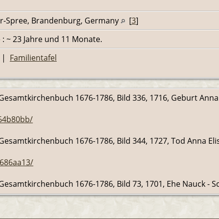
er-Spree, Brandenburg, Germany
[
3
]
e : ~ 23 Jahre und 11 Monate.
|
Familientafel
), Gesamtkirchenbuch 1676-1786, Bild 336, 1716, Geburt Ann
264b80bb/
), Gesamtkirchenbuch 1676-1786, Bild 344, 1727, Tod Anna E
b686aa13/
, Gesamtkirchenbuch 1676-1786, Bild 73, 1701, Ehe Nauck - 
7d1edcba/