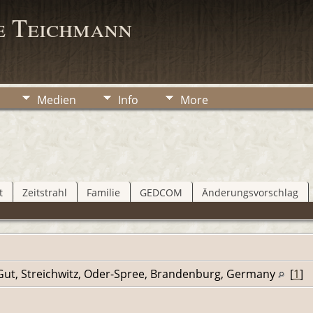
e Teichmann
Medien
Info
More
t
Zeitstrahl
Familie
GEDCOM
Änderungsvorschlag
 Gut, Streichwitz, Oder-Spree, Brandenburg, Germany
[
1
]