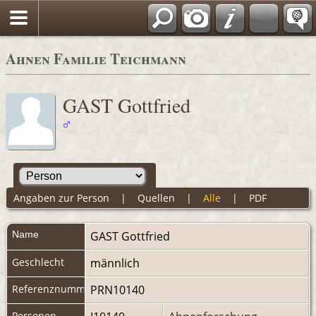
Ahnen Familie Teichmann
GAST Gottfried
Angaben zur Person
|
Quellen
|
Alle
|
PDF
Name
GAST
Gottfried
Geschlecht
männlich
Referenznummer
PRN10140
Personen-