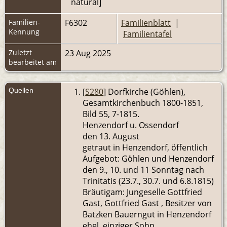
natural]
Familien-
F6302
Familienblatt
|
Kennung
Familientafel
Zuletzt
23 Aug 2025
bearbeitet am
Quellen
[
S280
] Dorfkirche (Göhlen),
Gesamtkirchenbuch 1800-1851,
Bild 55, 7-1815.
Henzendorf u. Ossendorf
den 13. August
getraut in Henzendorf, öffentlich
Aufgebot: Göhlen und Henzendorf
den 9., 10. und 11 Sonntag nach
Trinitatis (23.7., 30.7. und 6.8.1815)
Bräutigam: Jungeselle Gottfried
Gast, Gottfried Gast , Besitzer von
Batzken Bauerngut in Henzendorf
ehel. einziger Sohn