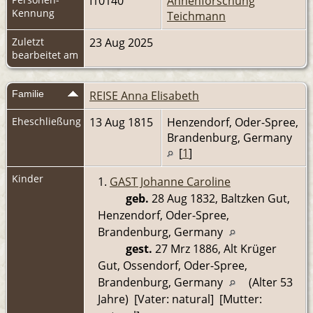
I10140
Ahnenforschung
Kennung
Teichmann
Zuletzt
23 Aug 2025
bearbeitet am
Familie
REISE Anna Elisabeth
Eheschließung
13 Aug 1815
Henzendorf, Oder-Spree,
Brandenburg, Germany
[
1
]
Kinder
1.
GAST Johanne Caroline
geb.
28 Aug 1832, Baltzken Gut,
Henzendorf, Oder-Spree,
Brandenburg, Germany
gest.
27 Mrz 1886, Alt Krüger
Gut, Ossendorf, Oder-Spree,
Brandenburg, Germany
(Alter 53
Jahre) [Vater: natural] [Mutter: