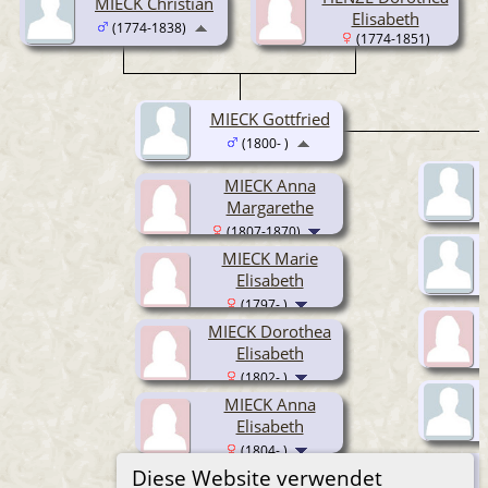
MIECK Christian
Elisabeth
(1774-1838)
(1774-1851)
MIECK Gottfried
(1800- )
MIECK Anna
Margarethe
(1807-1870)
MIECK Marie
Elisabeth
(1797- )
MIECK Dorothea
Elisabeth
(1802- )
MIECK Anna
Elisabeth
(1804- )
Diese Website verwendet