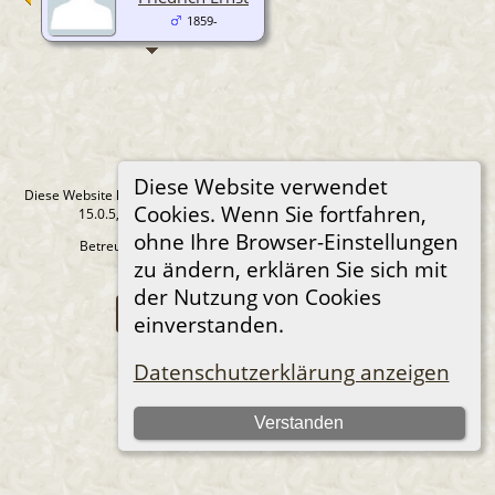
1859-
Diese Website verwendet
Diese Website läuft mit
The Next Generation of Genealogy Sitebuilding
v.
Cookies. Wenn Sie fortfahren,
15.0.5, programmiert von Darrin Lythgoe © 2001-2026.
ohne Ihre Browser-Einstellungen
Betreut von
René Teichmann
. |
Datenschutzerklärung
.
zu ändern, erklären Sie sich mit
©2001-2026 by René Teichmann
der Nutzung von Cookies
Zur Desktop-Webseite wechseln
einverstanden.
Datenschutzerklärung anzeigen
Verstanden