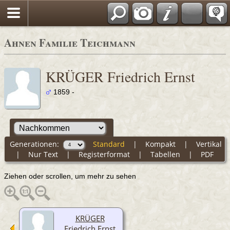
Ahnen Familie Teichmann
KRÜGER Friedrich Ernst
1859 -
Generationen:
Standard
|
Kompakt
|
Vertikal
|
Nur Text
|
Registerformat
|
Tabellen
|
PDF
Ziehen oder scrollen, um mehr zu sehen
KRÜGER
Friedrich Ernst